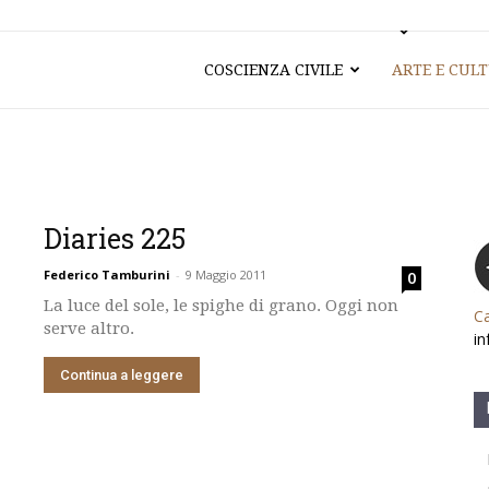
COSCIENZA CIVILE
ARTE E CUL
Diaries 225
Federico Tamburini
-
9 Maggio 2011
0
La luce del sole, le spighe di grano. Oggi non
Ca
serve altro.
in
Continua a leggere