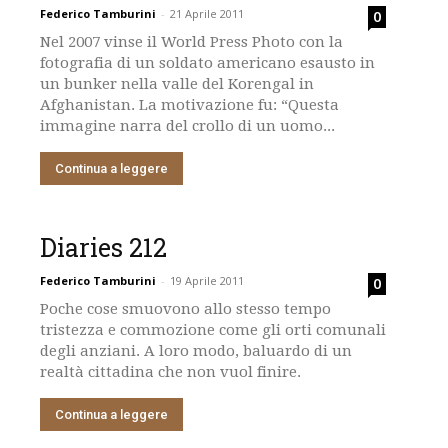
Federico Tamburini
-
21 Aprile 2011
0
Nel 2007 vinse il World Press Photo con la
fotografia di un soldato americano esausto in
un bunker nella valle del Korengal in
Afghanistan. La motivazione fu: “Questa
immagine narra del crollo di un uomo...
Continua a leggere
Diaries 212
Federico Tamburini
-
19 Aprile 2011
0
Poche cose smuovono allo stesso tempo
tristezza e commozione come gli orti comunali
degli anziani. A loro modo, baluardo di un
realtà cittadina che non vuol finire.
Continua a leggere