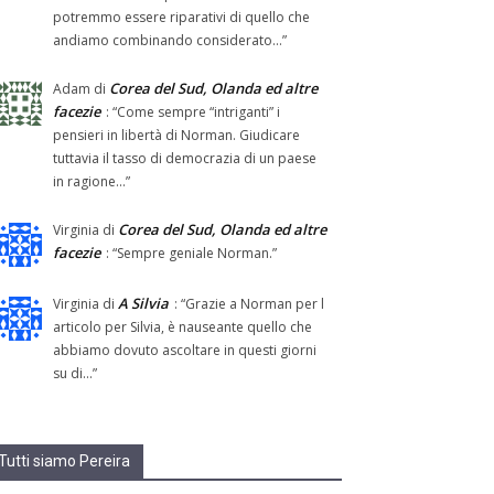
potremmo essere riparativi di quello che
andiamo combinando considerato…
”
Corea del Sud, Olanda ed altre
Adam
di
facezie
: “
Come sempre “intriganti” i
pensieri in libertà di Norman. Giudicare
tuttavia il tasso di democrazia di un paese
in ragione…
”
Corea del Sud, Olanda ed altre
Virginia
di
facezie
: “
Sempre geniale Norman.
”
A Silvia
Virginia
di
: “
Grazie a Norman per l
articolo per Silvia, è nauseante quello che
abbiamo dovuto ascoltare in questi giorni
su di…
”
Tutti siamo Pereira