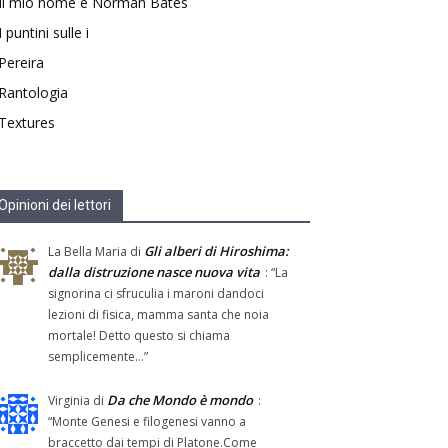
Il mio nome è Norman Bates
I puntini sulle i
Pereira
Rantologia
Textures
Opinioni dei lettori
Gli alberi di Hiroshima:
La Bella Maria
di
dalla distruzione nasce nuova vita
: “
La
signorina ci sfruculia i maroni dandoci
lezioni di fisica, mamma santa che noia
mortale! Detto questo si chiama
semplicemente…
”
Da che Mondo è mondo
Virginia
di
:
“
Monte Genesi e filogenesi vanno a
braccetto dai tempi di Platone.Come