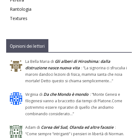
Rantologia
Textures
Opinioni dei lettori
Gli alberi di Hiroshima: dalla
La Bella Maria
di
distruzione nasce nuova vita
: “
La signorina ci sfruculia i
maroni dandoci lezioni di fisica, mamma santa che noia
mortale! Detto questo si chiama semplicemente…
”
Da che Mondo è mondo
Virginia
di
: “
Monte Genesi e
filogenesi vanno a braccetto dai tempi di Platone.Come
potremmo essere riparativi di quello che andiamo
combinando considerato…
”
Corea del Sud, Olanda ed altre facezie
Adam
di
:
“
Come sempre “intriganti” i pensieri in libertà di Norman.