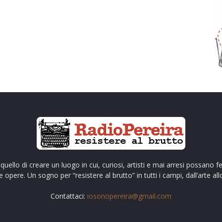
uello di creare un luogo in cui, curiosi, artisti e mai arresi possano f
pere. Un sogno per “resistere al brutto” in tutti i campi, dall’arte allo
Contattaci:
iosonopereira@gmail.com