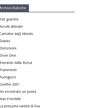
Archivio Rubriche
100 grammi
Ascolti distratti
Cartoline da(l) Mundo
Diaries
Distorsioni
Dove Devi
Everardo dalla Borsa
Frammenti
Fuorigioco
Goethe 2001
Ho incontrato un poeta
Ivan il terribile
La presunta santità di Eva