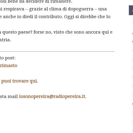
così bene da decidere di rimanere.
si respirava – grazie al clima di dopoguerra – una
e anche io diedi il contributo. Oggi si direbbe che lo
a questo paese? forse no, visto che sono ancora qui e
atria.
to post:
o rimasto
i puoi trovare qui
.
esta mail
iosonopereira@radiopereira.it
.