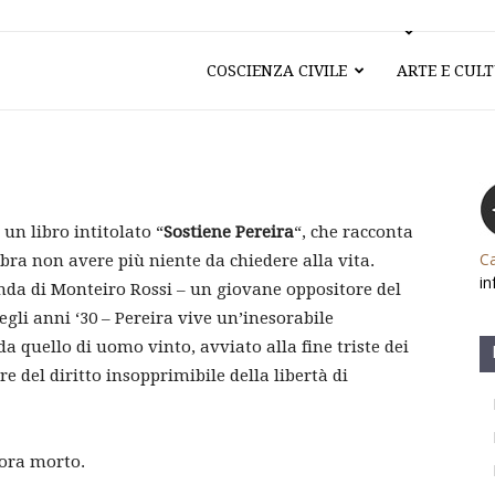
COSCIENZA CIVILE
ARTE E CUL
un libro intitolato “
Sostiene Pereira
“, che racconta
Ca
bra non avere più niente da chiedere alla vita.
in
enda di Monteiro Rossi – un giovane oppositore del
egli anni ‘30 – Pereira vive un’inesorabile
a quello di uomo vinto, avviato alla fine triste dei
re del diritto insopprimibile della libertà di
ora morto.