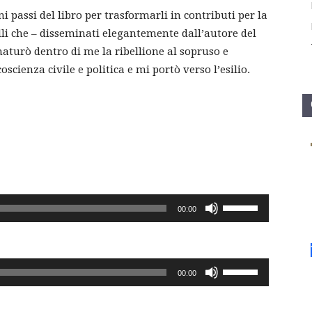
i passi del libro per trasformarli in contributi per la
lli che – disseminati elegantemente dall’autore del
aturò dentro di me la ribellione al sopruso e
oscienza civile e politica e mi portò verso l’esilio.
Usa
00:00
i
tasti
freccia
Usa
00:00
su/giù
i
per
tasti
aumentare