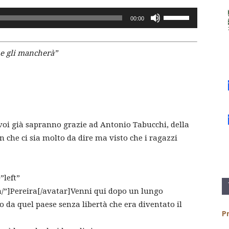
freccia
o
Usa
00:00
su/giù
diminuire
i
per
il
tasti
aumentare
volume.
he gli mancherà”
freccia
o
su/giù
diminuire
per
il
aumentare
volume.
o
diminuire
 voi già sapranno grazie ad Antonio Tabucchi, della
il
n che ci sia molto da dire ma visto che i ragazzi
volume.
”left”
ra/”]Pereira[/avatar]Venni qui dopo un lungo
o da quel paese senza libertà che era diventato il
Pr