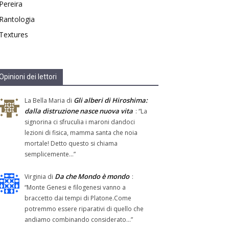
Pereira
Rantologia
Textures
Opinioni dei lettori
Gli alberi di Hiroshima:
La Bella Maria
di
dalla distruzione nasce nuova vita
: “
La
signorina ci sfruculia i maroni dandoci
lezioni di fisica, mamma santa che noia
mortale! Detto questo si chiama
semplicemente…
”
Da che Mondo è mondo
Virginia
di
:
“
Monte Genesi e filogenesi vanno a
braccetto dai tempi di Platone.Come
potremmo essere riparativi di quello che
andiamo combinando considerato…
”