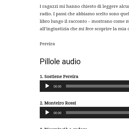
I ragazzi mi hanno chiesto di leggere alcun
radio. I passi che abbiamo scelto sono que
libro lungo il racconto – mostrano come m
all’ingiustizia che mi fece scoprire la mia c
Pereira
Pillole audio
1. Sostiene Pereira
Audio
00:00
Player
2. Monteiro Rossi
Audio
00:00
Player