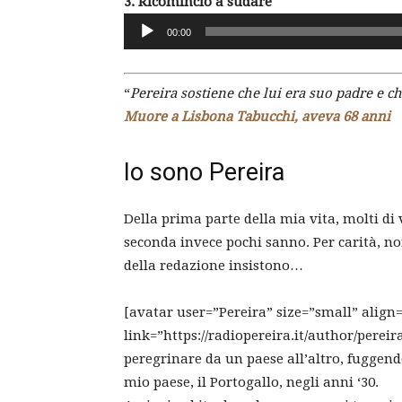
3. Ricominciò a sudare
Audio
00:00
Player
“
Pereira sostiene che lui era suo padre e c
Muore a Lisbona Tabucchi, aveva 68 anni
Io sono Pereira
Della prima parte della mia vita, molti di
seconda invece pochi sanno. Per carità, no
della redazione insistono…
[avatar user=”Pereira” size=”small” align=
link=”https://radiopereira.it/author/perei
peregrinare da un paese all’altro, fuggend
mio paese, il Portogallo, negli anni ‘30.