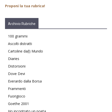
Proponi la tua rubrica!
Archivio Rubriche
100 grammi
Ascolti distratti
Cartoline da(l) Mundo
Diaries
Distorsioni
Dove Devi
Everardo dalla Borsa
Frammenti
Fuorigioco
Goethe 2001
Ho incontrato un poeta