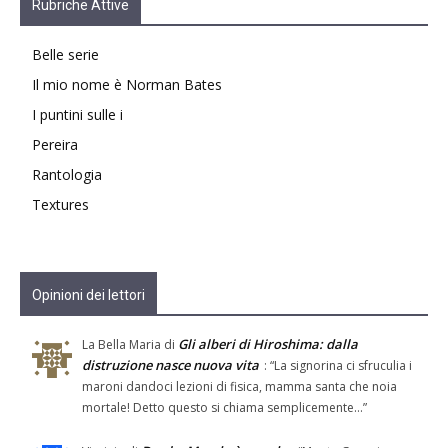
Rubriche Attive
Belle serie
Il mio nome è Norman Bates
I puntini sulle i
Pereira
Rantologia
Textures
Opinioni dei lettori
Gli alberi di Hiroshima: dalla
La Bella Maria
di
distruzione nasce nuova vita
: “
La signorina ci sfruculia i
maroni dandoci lezioni di fisica, mamma santa che noia
mortale! Detto questo si chiama semplicemente…
”