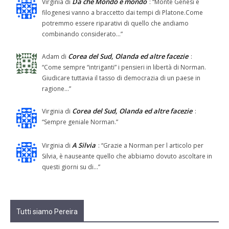
Da che Mondo è mondo
Virginia
di
: “
Monte Genesi e
filogenesi vanno a braccetto dai tempi di Platone.Come
potremmo essere riparativi di quello che andiamo
combinando considerato…
”
Corea del Sud, Olanda ed altre facezie
Adam
di
:
“
Come sempre “intriganti” i pensieri in libertà di Norman.
Giudicare tuttavia il tasso di democrazia di un paese in
ragione…
”
Corea del Sud, Olanda ed altre facezie
Virginia
di
:
“
Sempre geniale Norman.
”
A Silvia
Virginia
di
: “
Grazie a Norman per l articolo per
Silvia, è nauseante quello che abbiamo dovuto ascoltare in
questi giorni su di…
”
Tutti siamo Pereira