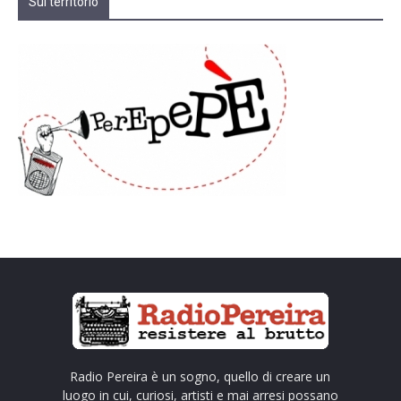
Sul territorio
Radio Pereira è un sogno, quello di creare un
luogo in cui, curiosi, artisti e mai arresi possano